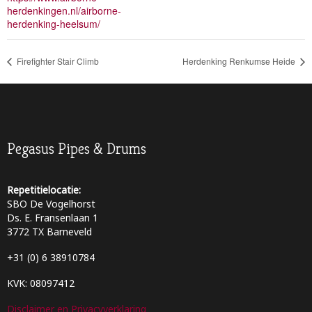
herdenkingen.nl/airborne-
herdenking-heelsum/
Firefighter Stair Climb
Herdenking Renkumse Heide
Pegasus Pipes & Drums
Repetitielocatie:
SBO De Vogelhorst
Ds. E. Fransenlaan 1
3772 TX Barneveld
+31 (0) 6 38910784
KVK: 08097412
Disclaimer en Privacyverklaring